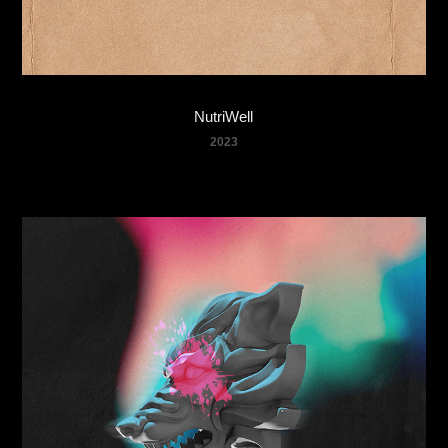
NutriWell
2023